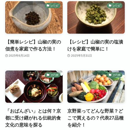
レシピ
レシピ
【簡単レシピ】山椒の実の
【レシピ】山椒の実の塩漬
佃煮を家庭で作る方法！
けを家庭で簡単に！
2025年6月14日
2025年5月31日
その他
その他
「おばんざい」とは何？京
京野菜ってどんな野菜？ど
都に受け継がれる伝統的食
こで買えるの？代表27品種
文化の意味を探る
を紹介！